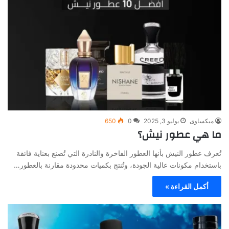
ميكساوى
يوليو 3, 2025
0
650
ما هي عطور نيش؟
تُعرف عطور النيش بأنها العطور الفاخرة والنادرة التي تُصنع بعناية فائقة
باستخدام مكونات عالية الجودة، وتُنتج بكميات محدودة مقارنة بالعطور…
أكمل القراءة »