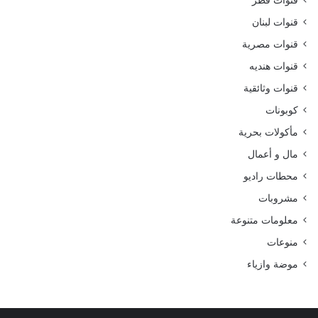
قنوات قطر
قنوات لبنان
قنوات مصرية
قنوات هنديه
قنوات وثائقية
كوبونات
مأكولات بحرية
مال و أعمال
محطات راديو
مشروبات
معلومات متنوعة
منوعات
موضة وازياء