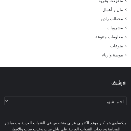
مأكولات بحرية
مال و أعمال
محطات راديو
مشروبات
معلومات متنوعة
منوعات
موضة وازياء
الارشيف
الارشيف
ميكساوى هو أكبر موقع الكتونى عربي متخصص فى القنوات العربية بث مباشر
المجانية وترددات القنوات العربية على نايل سات وعرب سات والأقمار