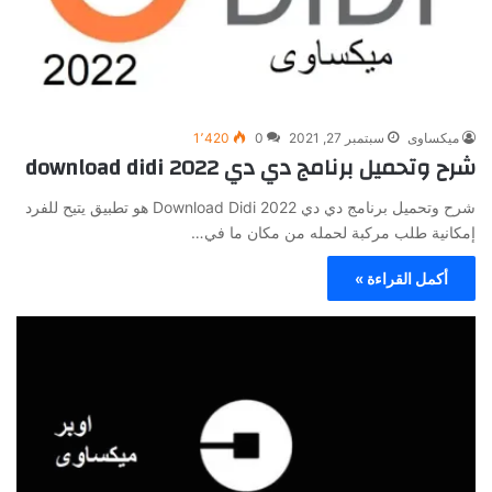
ميكساوى
سبتمبر 27, 2021
0
1٬420
شرح وتحميل برنامج دي دي 2022 download didi
شرح وتحميل برنامج دي دي 2022 Download Didi هو تطبيق يتيح للفرد
إمكانية طلب مركبة لحمله من مكان ما في…
أكمل القراءة »