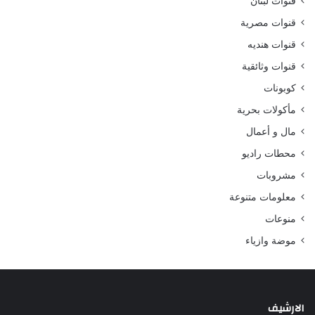
قنوات لبنان
قنوات مصرية
قنوات هنديه
قنوات وثائقية
كوبونات
مأكولات بحرية
مال و أعمال
محطات راديو
مشروبات
معلومات متنوعة
منوعات
موضة وازياء
الارشيف