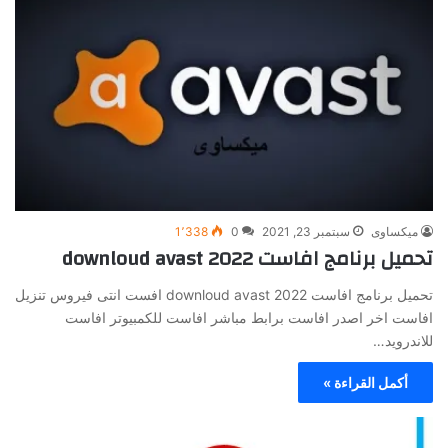
ميكساوى
سبتمبر 23, 2021
0
1٬338
تحميل برنامج افاست 2022 downloud avast
تحميل برنامج افاست 2022 downloud avast افست انتى فيروس تنزيل
افاست اخر اصدر افاست برابط مباشر افاست للكمبيوتر افاست
للاندرويد…
أكمل القراءة »