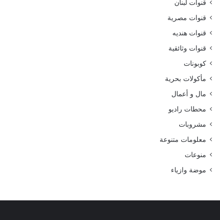
قنوات لبنان
قنوات مصرية
قنوات هنديه
قنوات وثائقية
كوبونات
مأكولات بحرية
مال و أعمال
محطات راديو
مشروبات
معلومات متنوعة
منوعات
موضة وازياء