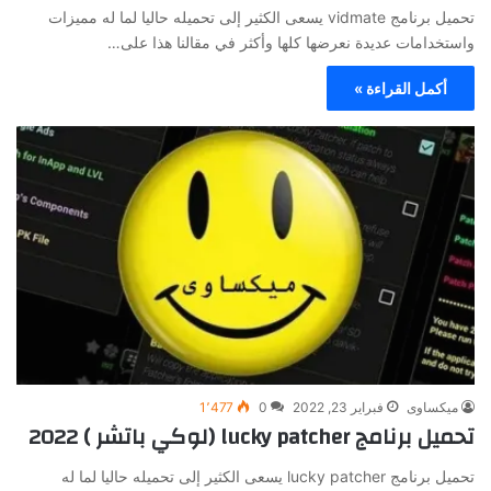
تحميل برنامج vidmate يسعى الكثير إلى تحميله حاليا لما له مميزات
واستخدامات عديدة نعرضها كلها وأكثر في مقالنا هذا على…
أكمل القراءة »
ميكساوى
فبراير 23, 2022
0
1٬477
تحميل برنامج lucky patcher (لوكي باتشر ) 2022
تحميل برنامج lucky patcher يسعى الكثير إلى تحميله حاليا لما له