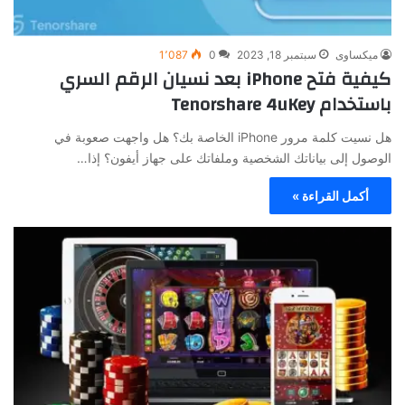
ميكساوى
سبتمبر 18, 2023
0
1٬087
كيفية فتح iPhone بعد نسيان الرقم السري
باستخدام Tenorshare 4uKey
هل نسيت كلمة مرور iPhone الخاصة بك؟ هل واجهت صعوبة في
الوصول إلى بياناتك الشخصية وملفاتك على جهاز أيفون؟ إذا…
أكمل القراءة »