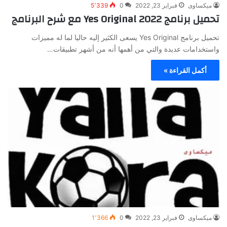
ميكساوى
فبراير 23, 2022
0
5٬339
تحميل برنامج Yes Original 2022 مع شرح البرنامج
تحميل برنامج Yes Original يسعى الكثير إليه حاليا لما له مميزات
واستخدامات عديدة والتي من أهمها أنه من أشهر تطبيقات…
أكمل القراءة »
ميكساوى
فبراير 23, 2022
0
1٬366