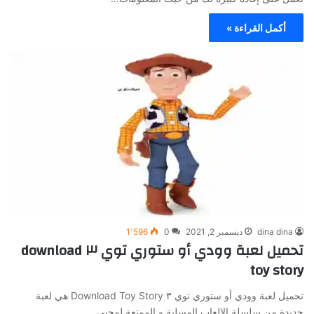
أكمل القراءة »
dina dina
ديسمبر 2, 2021
0
1٬596
تحميل لعبة وودي أو ستوري توي ٣ download
toy story
تحميل لعبة وودي أو ستوري توي ٣ Download Toy Story هي لعبة
جديدة من سلسلة الالعاب المسلية و الممتعة لمحبي…