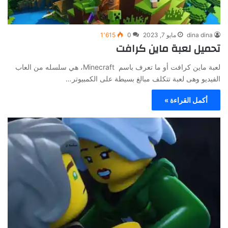
dina dina
مايو 7, 2023
0
1٬615
تحميل لعبة ماين كرافت
لعبة ماين كرافت أو ما تعرف باسم Minecraft، هي سلسله من العاب
الفيديو وهى لعبة تتكلف مبالغ بسيطة على الكمبيوتر…
أكمل القراءة »