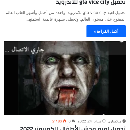
تحميل gta vice city للاندرويد
تحميل لعبة gta vice city للاندرويد. واحدة من أجمل وأشهر العاب العالم
المفتوح على مستوى العالم. وتحظى بشهرة عالمية. استمتع…
أكمل القراءة »
ميكساوى
فبراير 24, 2022
0
2٬486
تحميل لعبة وحش الأطفال للكمبيوتر 2022