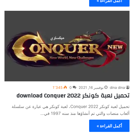
أكمل القراءة »
dina dina
نوفمبر 16, 2021
0
1٬345
تحميل لعبة كونكر download Conquer 2022
تحميل لعبة كونكر Conquer 2022، لعبة كونكر هي عبارة عن سلسلة
ألعاب منصات والتي تم أنشاؤها منذ سنه 1997 في…
أكمل القراءة »