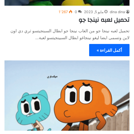
dina dina
مايو 5, 2023
0
1٬267
تحميل لعبه نينجا جو
تحميل لعبه نينجا جو من العاب نينجا جو ابطال السبنجيتسو ثري دي اون
لاين وتسمى ايضا ليغو نينجاغو ابطال السبينجيتسو لعبة…
أكمل القراءة »