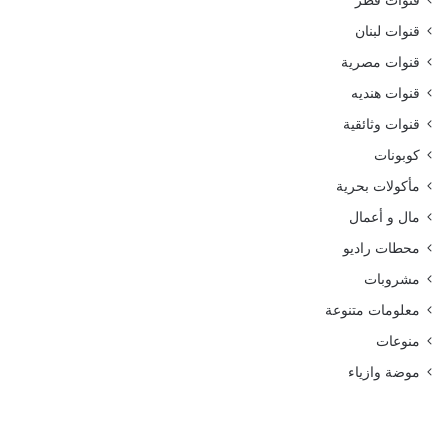
قنوات قطر
قنوات لبنان
قنوات مصرية
قنوات هنديه
قنوات وثائقية
كوبونات
مأكولات بحرية
مال و أعمال
محطات راديو
مشروبات
معلومات متنوعة
منوعات
موضة وازياء