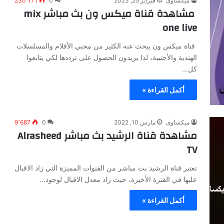
ميكساوى
فبراير 25, 2023
0
230٬171
مشاهدة قناة ميكس ون بث مباشر mix
one live
قناة ميكس ون يبحث عنه الكثير من محبي الأفلام والمسلسلات
الهندية والأجنبية، لذا يريدون الحصول على ترددها لكي يتابعوا
كل…
أكمل القراءة »
ميكساوى
مارس 10, 2022
0
9٬687
مشاهدة قناة الرشيد بث مباشر Alrasheed
TV
تعتبر قناة الرشيد بث مباشر من القنوات المميزة التي زاد الاقبال
عليها في الفترة الأخيرة، حيث زاد معدل الاقبال لوجود…
أكمل القراءة »