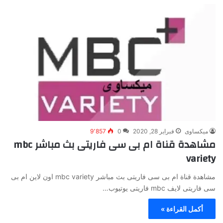
ميكساوى
فبراير 28, 2020
0
9٬857
مشاهدة قناة ام بى سى فاريتى بث مباشر mbc
variety
مشاهدة قناة ام بى سى فاريتى بث مباشر mbc variety اون لاين ام بى
سى فاريتى لايف mbc فاريتى يوتيوب…
أكمل القراءة »