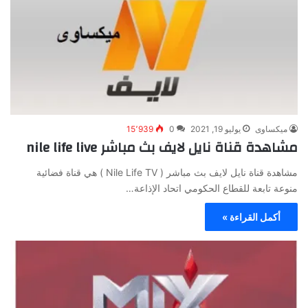
ميكساوى
يوليو 19, 2021
0
15٬939
مشاهدة قناة نايل لايف بث مباشر nile life live
مشاهدة قناة نايل لايف بث مباشر ( Nile Life TV ) هي قناة فضائية
منوعة تابعة للقطاع الحكومي اتحاد الإذاعة…
أكمل القراءة »