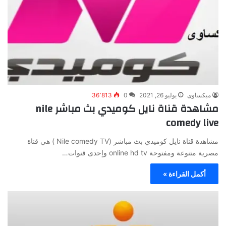
ميكساوى
يوليو 26, 2021
0
36٬813
مشاهدة قناة نايل كوميدي بث مباشر nile
comedy live
مشاهدة قناة نايل كوميدي بث مباشر (Nile comedy TV ) هي قناة
مصرية متنوعة ومفتوحة online hd tv وإحدى قنوات…
أكمل القراءة »