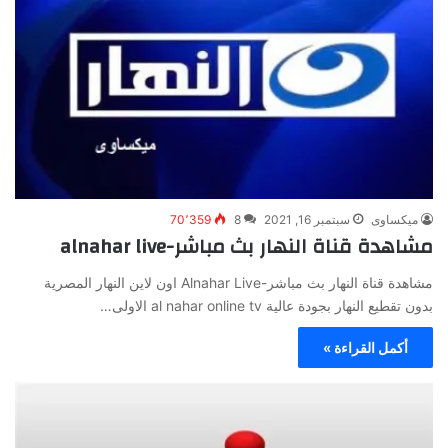
ميكساوى
سبتمبر 16, 2021
8
70٬359
مشاهدة قناة النهار بث مباشر-alnahar live
مشاهدة قناة النهار بث مباشر-Alnahar Live اون لاين النهار المصرية
بدون تقطيع النهار بجودة عالية al nahar online tv الاولى…
أكمل القراءة »