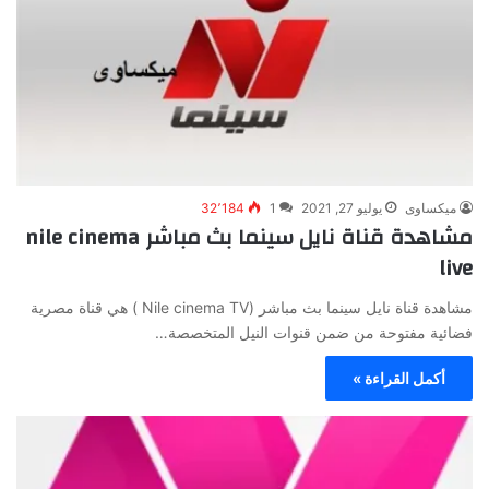
ميكساوى
يوليو 27, 2021
1
32٬184
مشاهدة قناة نايل سينما بث مباشر nile cinema
live
مشاهدة قناة نايل سينما بث مباشر (Nile cinema TV ) هي قناة مصرية
فضائية مفتوحة من ضمن قنوات النيل المتخصصة…
أكمل القراءة »