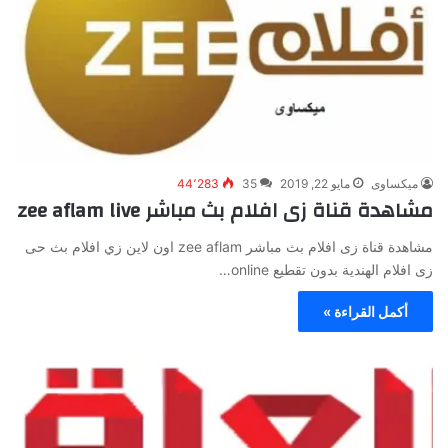
ميكساوى
مايو 22, 2019
35
44٬283
مشاهدة قناة زى افلام بث مباشر zee aflam live
مشاهدة قناة زى افلام بث مباشر zee aflam اون لاين زي افلام بث حى
زى افلام الهندية بدون تقطيع online…
أكمل القراءة »