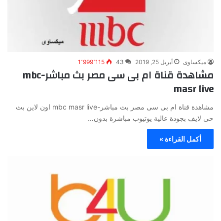
ميكساوى
أبريل 25, 2019
43
1٬999٬115
مشاهدة قناة ام بى سى مصر بث مباشر-mbc
masr live
مشاهدة قناة ام بى سى مصر بث مباشر-mbc masr live اون لاين بث
حى لايف بجودة عالية يوتيوب مباشرة بدون…
أكمل القراءة »