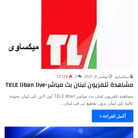
ميكساوى
نوفمبر 9, 2021
2
12٬178
مشاهدة تلفزيون لبنان بث مباشر-TELE liban live
مشاهدة تلفزيون لبنان بث مباشر TELE liban اون لاين تلى ليبان بجودة
عالية تلى لبنان بدون تقطيع تى فى لبنان…
أكمل القراءة »