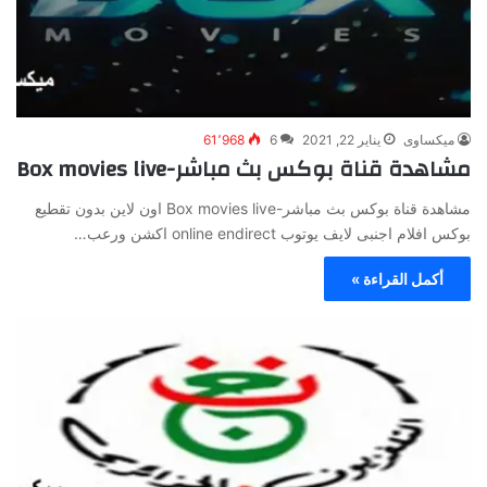
ميكساوى
يناير 22, 2021
6
61٬968
مشاهدة قناة بوكس بث مباشر-Box movies live
مشاهدة قناة بوكس بث مباشر-Box movies live اون لاين بدون تقطيع
بوكس افلام اجنبى لايف يوتوب online endirect اكشن ورعب…
أكمل القراءة »