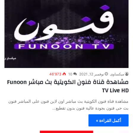
ميكساوى
نوفمبر 12, 2021
10
46٬973
مشاهدة قناة فنون الكويتية بث مباشر Funoon
TV Live HD
مشاهدة قناة فنون الكويتية بث مباشر اون لاين فنون على المباشر فنون
بث حى فنون بجودة عالية فنون بدون تقطيع…
أكمل القراءة »