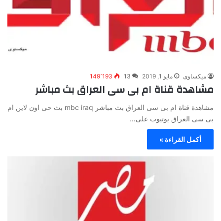
ميكساوى
مايو 1, 2019
13
149٬193
مشاهدة قناة ام بى سى العراق بث مباشر
مشاهدة قناة ام بى سى العراق بث مباشر mbc iraq بث حى اون لاين ام
بى سى العراق يوتيوب على…
أكمل القراءة »