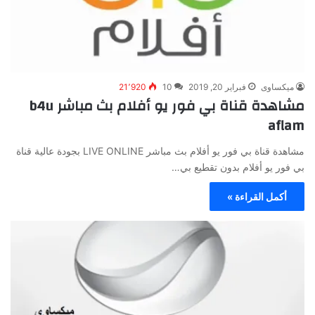
ميكساوى
فبراير 20, 2019
10
21٬920
مشاهدة قناة بي فور يو أفلام بث مباشر b4u
aflam
مشاهدة قناة بي فور يو أفلام بث مباشر LIVE ONLINE بجودة عالية قناة
بي فور يو أفلام بدون تقطيع بي…
أكمل القراءة »