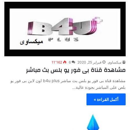
ميكساوى
فبراير 25, 2020
6
11٬162
مشاهدة قناة بى فور يو بلس بث مباشر
مشاهدة قناة بى فور يو بلس بث مباشر b4u plus اون لاين بى فور يو
بلص على المباشر بجودة عالية…
أكمل القراءة »